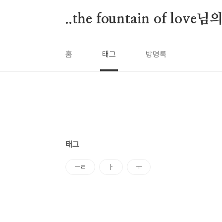
본문 바로가기
..the fountain of l
홈
태그
방명록
태그
ㅡㄹ
ㅏ
ㅜ