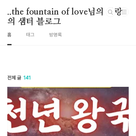
본문 바로가기
..the fountain of love님의 사랑
의 샘터 블로그
홈
태그
방명록
전체 글
141